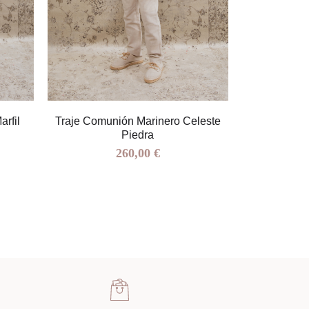
rfil
Traje Comunión Marinero Celeste
Traje Comu
Piedra
260,00 €