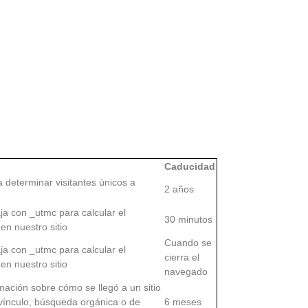
Caducidad
 determinar visitantes únicos a
2 años
a con _utmc para calcular el
30 minutos
n nuestro sitio
Cuando se
a con _utmc para calcular el
cierra el
n nuestro sitio
navegado
ación sobre cómo se llegó a un sitio
 vínculo, búsqueda orgánica o de
6 meses