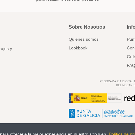
Sobre Nosotros
Inf
Quienes somos
Pun
Lookbook
Con
rajes y
Guía
FAQ
PROGRAMA KIT DIGITAL
DEL MECANIS
s para ofrecerle la mejor experiencia en nuestro sitio web.
Política de pr