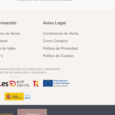
ormación
Aviso Legal
tos de Venta
Condiciones de Venta
tacto
Como Comprar
 de tallas
Política de Privacidad
's
Política de Cookies
 FINANCIADO POR LOS FONDOS NEXT GENERATION
MO DE RECUPERACIÓN Y RESILIENCIA
________
ivacidad
¡Adelante!