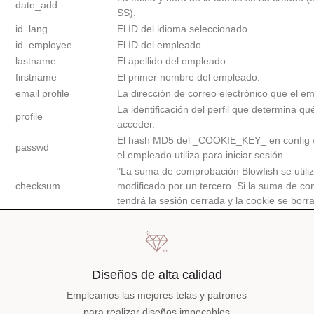
date_add
SS).
id_lang
El ID del idioma seleccionado.
id_employee
El ID del empleado.
lastname
El apellido del empleado.
firstname
El primer nombre del empleado.
email profile
La dirección de correo electrónico que el emp
La identificación del perfil que determina 
profile
acceder.
El hash MD5 del _COOKIE_KEY_ en config / s
passwd
el empleado utiliza para iniciar sesión
"La suma de comprobación Blowfish se utiliz
checksum
modificado por un tercero .Si la suma de com
tendrá la sesión cerrada y la cookie se borra
Diseños de alta calidad
Empleamos las mejores telas y patrones
para realizar diseños impecables