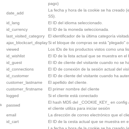
pago)
La fecha y hora de la cookie se ha creado
date_add
SS).
id_lang
El ID del idioma seleccionado.
id_currency
El ID de la moneda seleccionada.
last_visited_category
El identificador de la última categoría visit
ajax_blockcart_display
Si el bloque de compras se está "plegado" o
viewed
Los IDs de los productos vistos como una l
id_wishlist
El ID de la lista actual que se muestra en el 
id_guest
El ID de cliente del visitante cuando no se h
id_connections
El ID de conexión de la sesión actual del vis
id_customer
El ID de cliente del visitante cuando ha aute
customer_lastname
El apellido del cliente.
customer_firstname
El primer nombre del cliente
logged
Si el cliente está conectado
El hash MD5 del _COOKIE_KEY_ en config / s
a
passwd
el cliente utiliza para iniciar sesión
email
La dirección de correo electrónico que el clie
id_cart
El ID de la cesta actual que se muestra en e
La fecha y hora de la cookie se ha creado