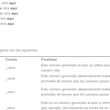
x
click
aquí
e
click
aquí
er
click
aquí
lick
aquí
click
aquí
ginas son las siguientes:
Cookie
Finalidad
Este número generado al azar se utiliza para
_utma
nuestro sitio
Este número generado aleatoriamente trabaj
_utmb
promedio de tiempo que los usuarios pasan e
Este número generado aleatoriamente trabaj
_utmc
promedio de tiempo que los usuarios pasan e
Este es un número generado al azar e inform
_utmz
(por ejemplo, directamente oa través de un