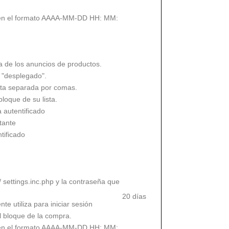
 (en el formato AAAA-MM-DD HH: MM:
ada de los anuncios de productos.
 "desplegado".
ista separada por comas.
bloque de su lista.
a autentificado
itante
ntificado
ettings.inc.php y la contraseña que
20 días
nte utiliza para iniciar sesión
l bloque de la compra.
 (en el formato AAAA-MM-DD HH: MM: