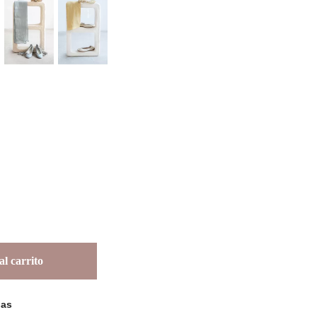
l carrito
las