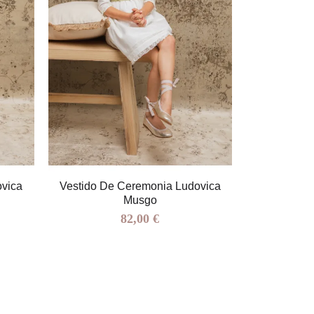
ovica
Vestido De Ceremonia Ludovica
Vestido D
Musgo
82,00 €