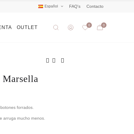
FAQ's
Contacto
Español
0
0
ENTA
OUTLET
 Marsella
 botones forrados.
 se arruga mucho menos.