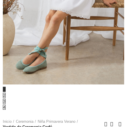
1
2
3
4
Inicio
Ceremonia
Niña Primavera Verano
Vestido de Ceremonia Corfú