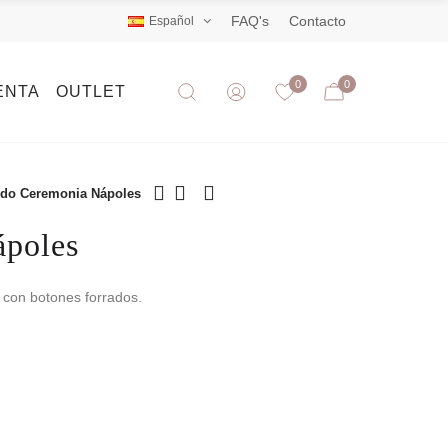
FAQ's
Contacto
Español
0
0
ENTA
OUTLET
ido Ceremonia Nápoles
ápoles
 con botones forrados.