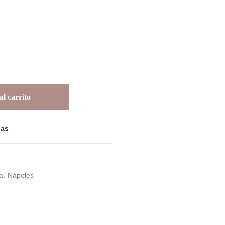
l carrito
las
a
Nápoles