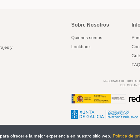
Sobre Nosotros
Inf
Quienes somos
Pun
Lookbook
Con
rajes y
Guía
FAQ
PROGRAMA KIT DIGITAL
DEL MECANIS
s para ofrecerle la mejor experiencia en nuestro sitio web.
Política de pr
w.deladosaladoce.com