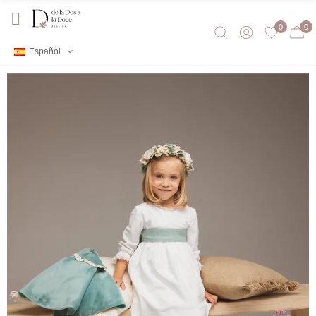
0
0
Español