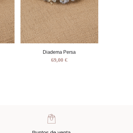
Diadema Persa
Media
69,00 €
Puntos de venta