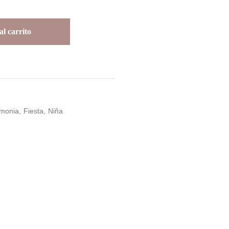
l carrito
monia
Fiesta
Niña