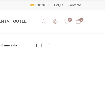
FAQ's
Contacto
Español
0
0
ENTA
OUTLET
 Esmeralda