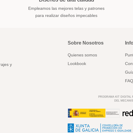
Empleamos las mejores telas y patrones
para realizar diseños impecables
Sobre Nosotros
Inf
Quienes somos
Pun
Lookbook
Con
rajes y
Guía
FAQ
PROGRAMA KIT DIGITAL
DEL MECANIS