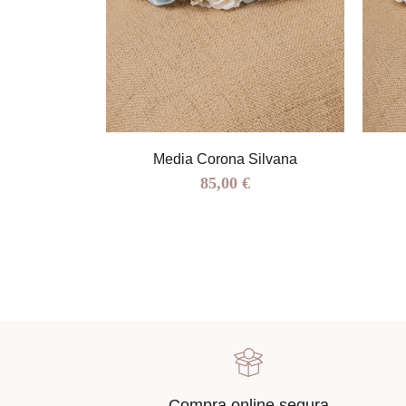
rsa
Media Corona Silvana
85,00 €
Compra online segura