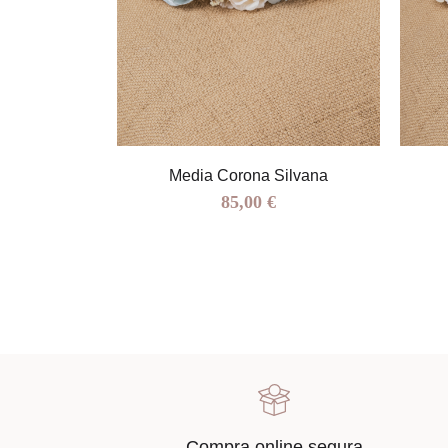
rsa
Media Corona Silvana
85,00 €
Compra online segura