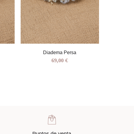
Diadema Persa
Media
69,00 €
Puntos de venta