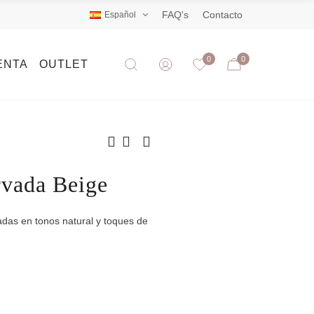
FAQ's
Contacto
Español
0
0
ENTA
OUTLET
rvada Beige
adas en tonos natural y toques de