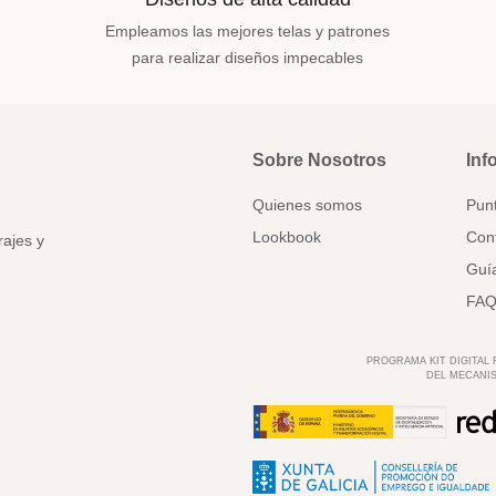
Empleamos las mejores telas y patrones
para realizar diseños impecables
Sobre Nosotros
Inf
Quienes somos
Pun
Lookbook
Con
rajes y
Guía
FAQ
PROGRAMA KIT DIGITAL
DEL MECANIS