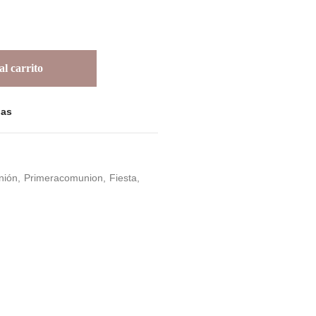
l carrito
las
nión
Primeracomunion
Fiesta