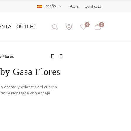
FAQ's
Contacto
Español
0
0
ENTA
OUTLET
 Flores
by Gasa Flores
 en escote y volantes del cuerpo.
erior y rematada con encaje