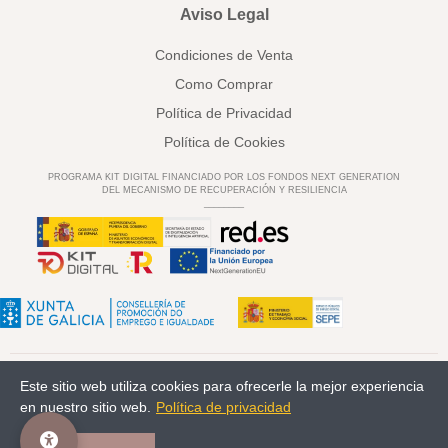
Aviso Legal
Condiciones de Venta
Como Comprar
Política de Privacidad
Política de Cookies
PROGRAMA KIT DIGITAL FINANCIADO POR LOS FONDOS NEXT GENERATION
DEL MECANISMO DE RECUPERACIÓN Y RESILIENCIA
________
Este sitio web utiliza cookies para ofrecerle la mejor experiencia
Comunión
Kids/Arras
Facebook
Pinterest
en nuestro sitio web.
Política de privacidad
© 2023 deladosaladoce Todos los derechos reservados