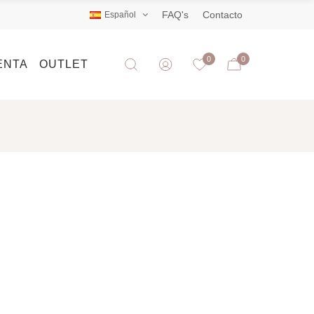
FAQ's
Contacto
Español
0
0
ENTA
OUTLET